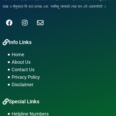
হচ্ছে ও বাঁকুড়াতে কি হতে চলেছে এবং সবকিছু আপডেট পেয়ে যান এই ওয়েবসাইটে ।
F
I
E
a
n
n
c
s
v
Info Links
e
t
e
b
a
l
Home
o
g
o
About Us
o
r
p
k
a
e
Contact Us
m
Privacy Policy
Disclaimer
Special Links
Helpline Numbers