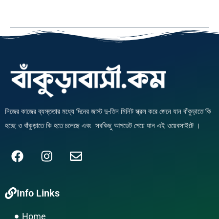
নিজের কাজের ব্যস্ততার মধ্যে দিনের জাস্ট দু-তিন মিনিট স্ক্রল করে জেনে যান বাঁকুড়াতে কি
হচ্ছে ও বাঁকুড়াতে কি হতে চলেছে এবং সবকিছু আপডেট পেয়ে যান এই ওয়েবসাইটে ।
F
I
E
a
n
n
c
s
v
Info Links
e
t
e
b
a
l
Home