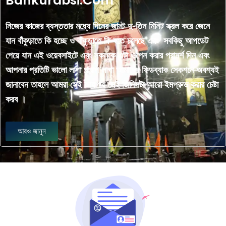
Bankurabsi.Com
নিজের কাজের ব্যস্ততার মধ্যে দিনের জাস্ট দু-তিন মিনিট স্ক্রল করে জেনে
যান বাঁকুড়াতে কি হচ্ছে ও বাঁকুড়াতে কি হতে চলেছে এবং সবকিছু আপডেট
পেয়ে যান এই ওয়েবসাইটে এবং সকলকে এটা ওপেন করার পরামর্শ দিন এবং
আপনার প্রতিটি ভালো লাগা খারাপ লাগা আমাদের ফিডব্যাক সেকশনে অবশ্যই
জানাবেন তাহলে আমরা সেই জায়গায় সেই জিনিসটা আরো ইমপ্রুভ করার চেষ্টা
করব ।
আরও জানুন