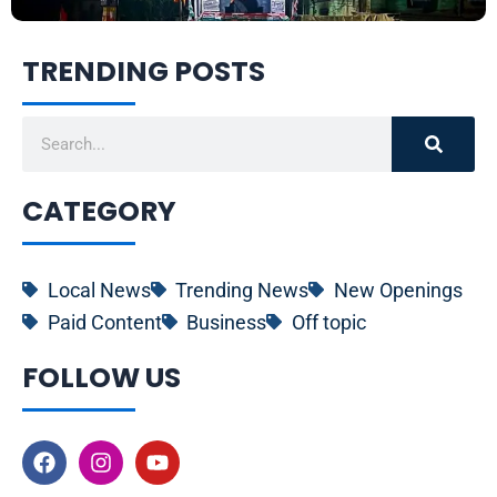
TRENDING POSTS
Search
CATEGORY
Local News
Trending News
New Openings
Paid Content
Business
Off topic
FOLLOW US
F
I
Y
a
n
o
c
s
u