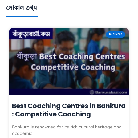
e
t
t
লোকাল তথ্য
b
a
u
o
g
b
o
r
e
k
a
BUSINESS
m
Best Coaching Centres in Bankura
: Competitive Coaching
Bankura is renowned for its rich cultural heritage and
academic