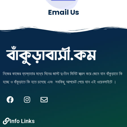
Email Us
নিজের কাজের ব্যস্ততার মধ্যে দিনের জাস্ট দু-তিন মিনিট স্ক্রল করে জেনে যান বাঁকুড়াতে কি
হচ্ছে ও বাঁকুড়াতে কি হতে চলেছে এবং সবকিছু আপডেট পেয়ে যান এই ওয়েবসাইটে ।
F
I
E
a
n
n
c
s
v
Info Links
e
t
e