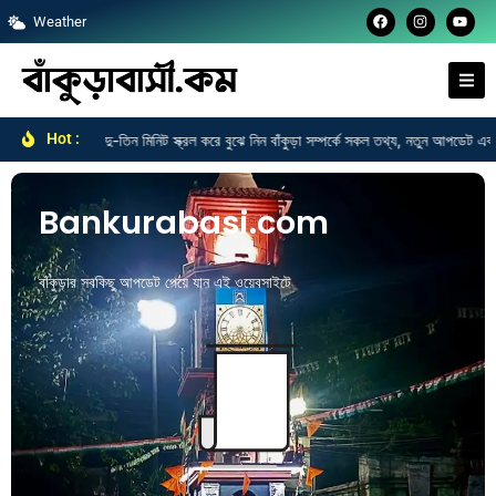
F
I
Y
Skip
Weather
a
n
o
c
s
u
to
e
t
t
b
a
u
content
o
g
b
o
r
e
k
a
m
Hot :
ের জাস্ট দু-তিন মিনিট স্ক্রল করে বুঝে নিন বাঁকুড়া সম্পর্কে সকল তথ্য, নতুন আপডেট এবং সকল ক্য
Bankurabasi.com
বাঁকুড়ার সবকিছু আপডেট পেয়ে যান এই ওয়েবসাইটে