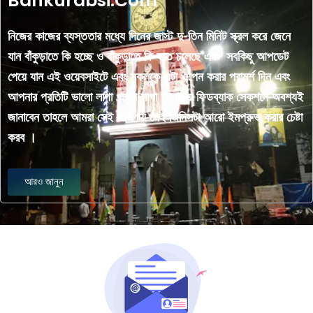
Bankurabsi.Com
নিজের কাজের ব্যস্ততার মধ্যে দিনের জাস্ট দু-তিন মিনিট স্ক্রল করে জেনে
যান বাঁকুড়াতে কি হচ্ছে ও বাঁকুড়াতে কি হতে চলেছে এবং সবকিছু আপডেট
পেয়ে যান এই ওয়েবসাইটে এবং সকলকে এটা ওপেন করার পরামর্শ দিন এবং
আপনার প্রতিটি ভালো লাগা খারাপ লাগা আমাদের ফিডব্যাক সেকশনে অবশ্যই
জানাবেন তাহলে আমরা সেই জায়গায় সেই জিনিসটা আরো ইমপ্রুভ করার চেষ্টা
করব ।
আরও জানুন