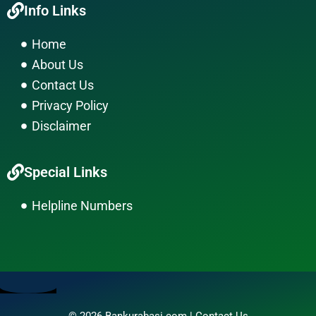
Info Links
e
t
e
b
a
l
Home
o
g
o
About Us
o
r
p
k
a
e
Contact Us
m
Privacy Policy
Disclaimer
Special Links
Helpline Numbers