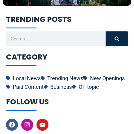
TRENDING POSTS
Search
CATEGORY
Local News
Trending News
New Openings
Paid Content
Business
Off topic
FOLLOW US
F
I
Y
a
n
o
c
s
u