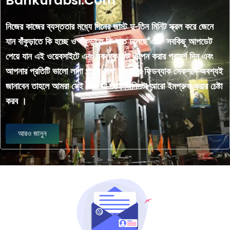
Bankurabsi.Com
নিজের কাজের ব্যস্ততার মধ্যে দিনের জাস্ট দু-তিন মিনিট স্ক্রল করে জেনে
যান বাঁকুড়াতে কি হচ্ছে ও বাঁকুড়াতে কি হতে চলেছে এবং সবকিছু আপডেট
পেয়ে যান এই ওয়েবসাইটে এবং সকলকে এটা ওপেন করার পরামর্শ দিন এবং
আপনার প্রতিটি ভালো লাগা খারাপ লাগা আমাদের ফিডব্যাক সেকশনে অবশ্যই
জানাবেন তাহলে আমরা সেই জায়গায় সেই জিনিসটা আরো ইমপ্রুভ করার চেষ্টা
করব ।
আরও জানুন