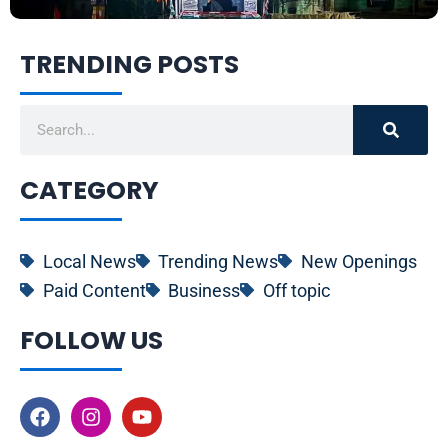
TRENDING POSTS
Search
CATEGORY
Local News
Trending News
New Openings
Paid Content
Business
Off topic
FOLLOW US
F
I
Y
a
n
o
c
s
u