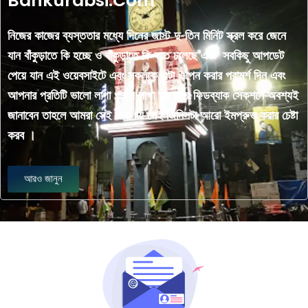
Bankurabsi.Com
নিজের কাজের ব্যস্ততার মধ্যে দিনের জাস্ট দু-তিন মিনিট স্ক্রল করে জেনে
যান বাঁকুড়াতে কি হচ্ছে ও বাঁকুড়াতে কি হতে চলেছে এবং সবকিছু আপডেট
পেয়ে যান এই ওয়েবসাইটে এবং সকলকে এটা ওপেন করার পরামর্শ দিন এবং
আপনার প্রতিটি ভালো লাগা খারাপ লাগা আমাদের ফিডব্যাক সেকশনে অবশ্যই
জানাবেন তাহলে আমরা সেই জায়গায় সেই জিনিসটা আরো ইমপ্রুভ করার চেষ্টা
করব ।
আরও জানুন