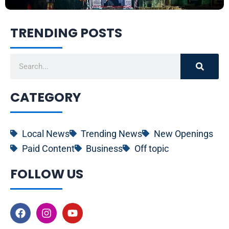
TRENDING POSTS
Search
CATEGORY
Local News
Trending News
New Openings
Paid Content
Business
Off topic
FOLLOW US
F
I
Y
a
n
o
c
s
u