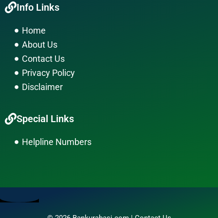
Info Links
e
t
e
b
a
l
Home
o
g
o
About Us
o
r
p
k
a
e
Contact Us
m
Privacy Policy
Disclaimer
Special Links
Helpline Numbers