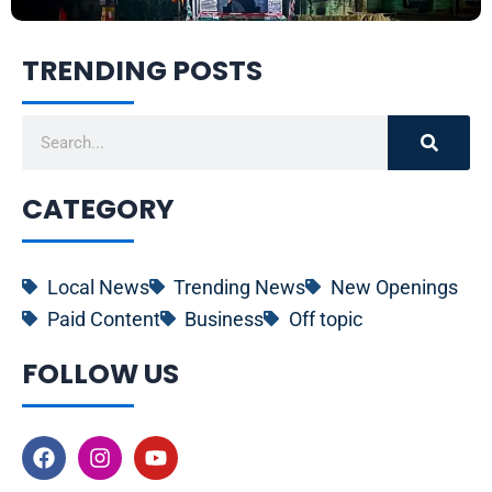
TRENDING POSTS
Search
CATEGORY
Local News
Trending News
New Openings
Paid Content
Business
Off topic
FOLLOW US
F
I
Y
a
n
o
c
s
u