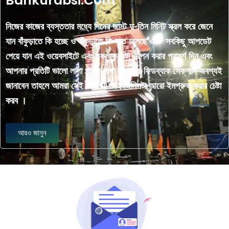
Bankurabsi.Com
নিজের কাজের ব্যস্ততার মধ্যে দিনের জাস্ট দু-তিন মিনিট স্ক্রল করে জেনে
যান বাঁকুড়াতে কি হচ্ছে ও বাঁকুড়াতে কি হতে চলেছে এবং সবকিছু আপডেট
পেয়ে যান এই ওয়েবসাইটে এবং সকলকে এটা ওপেন করার পরামর্শ দিন এবং
আপনার প্রতিটি ভালো লাগা খারাপ লাগা আমাদের ফিডব্যাক সেকশনে অবশ্যই
জানাবেন তাহলে আমরা সেই জায়গায় সেই জিনিসটা আরো ইমপ্রুভ করার চেষ্টা
করব ।
আরও জানুন